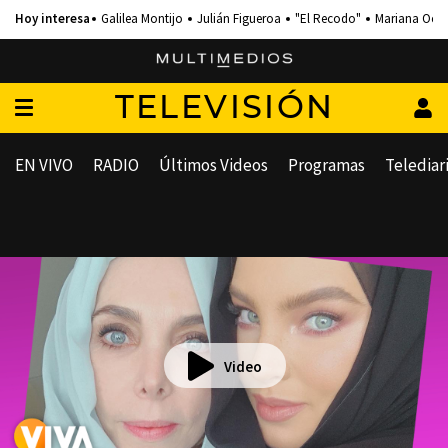
Galilea Montijo
Julián Figueroa
"El Recodo"
Mariana Och
TELEVISIÓN
EN VIVO
RADIO
Últimos Videos
Programas
Telediar
Video