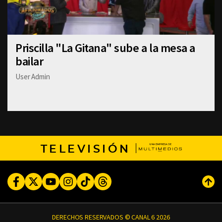
Priscilla "La Gitana" sube a la mesa a
bailar
User Admin
TELEVISIÓN
Facebook
Twitter
Youtube
Instagram
TikTok
Threads
Subi
DERECHOS RESERVADOS © CANAL 6 2026