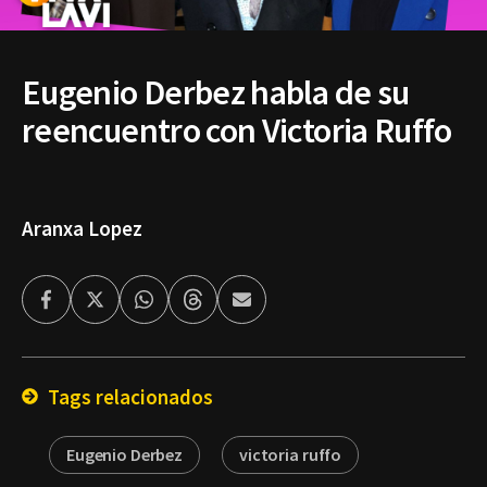
Eugenio Derbez habla de su
reencuentro con Victoria Ruffo
Aranxa Lopez
Facebook
Twitter
Whatsapp
Threads
Enviar
por
Email
Tags relacionados
Eugenio Derbez
victoria ruffo