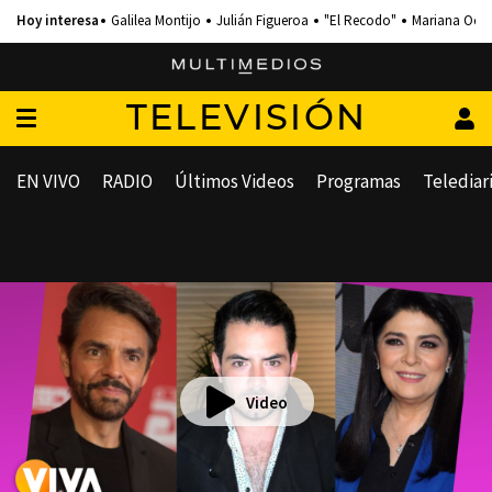
Galilea Montijo
Julián Figueroa
"El Recodo"
Mariana Och
TELEVISIÓN
EN VIVO
RADIO
Últimos Videos
Programas
Telediar
Video