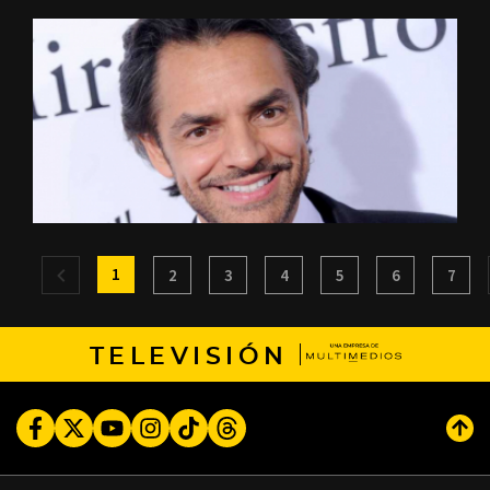
1
2
3
4
5
6
7
TELEVISIÓN
Facebook
Twitter
Youtube
Instagram
TikTok
Threads
Subi