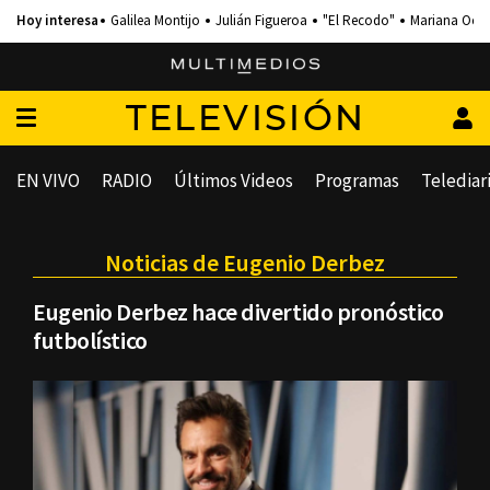
Galilea Montijo
Julián Figueroa
"El Recodo"
Mariana Och
TELEVISIÓN
EN VIVO
RADIO
Últimos Videos
Programas
Telediar
Noticias de Eugenio Derbez
Eugenio Derbez hace divertido pronóstico
futbolístico