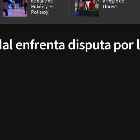
de baile de
arreglo de
Rubén y 'El
flores?
Polisexy'
al enfrenta disputa por 