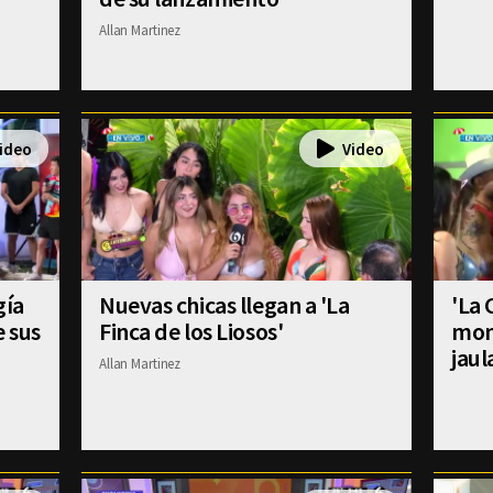
Allan Martinez
gía
Nuevas chicas llegan a 'La
'La 
e sus
Finca de los Liosos'
mom
jaul
Allan Martinez