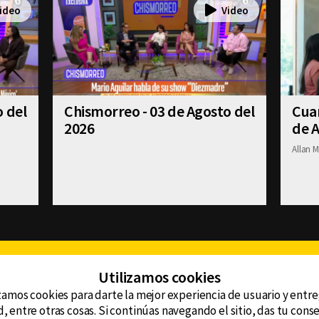
o del
Chismorreo - 03 de Agosto del
Cuan
2026
de A
Allan M
Facebook
Twitter
Youtube
Instagram
TikTok
Th
Utilizamos cookies
zamos cookies para darte la mejor experiencia de usuario y entr
, entre otras cosas. Si continúas navegando el sitio, das tu con
CONTACTO