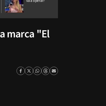
va a operar?
la marca "El
Facebook
Twitter
Whatsapp
Threads
Enviar
por
Email