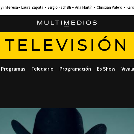
Laura Zapata
Sergio Fachelli
Ana Martín
Christian Valero
Karo
TELEVISIÓN
Programas
Telediario
Programación
Es Show
Vival