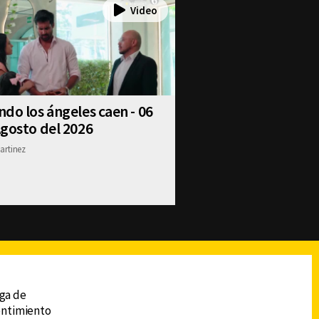
do los ángeles caen - 06
gosto del 2026
artinez
reads
Subir
ega de
sentimiento