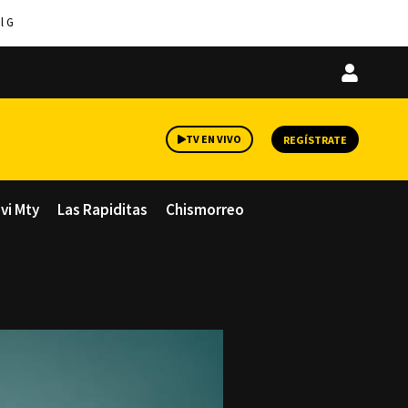
l G
Iniciar
sesión
TV EN VIVO
REGÍSTRATE
avi Mty
Las Rapiditas
Chismorreo