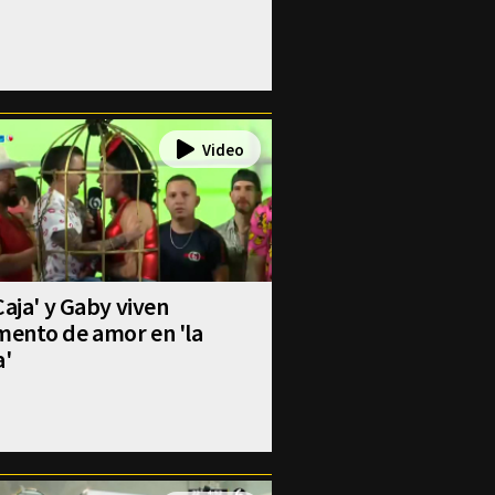
Caja' y Gaby viven
ento de amor en 'la
a'