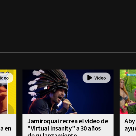
Jamiroquai recrea el video de
Aby 
úa en
"Virtual Insanity" a 30 años
ayud
de su lanzamiento