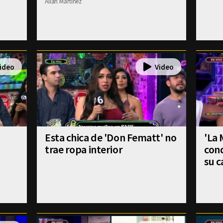
Allan Martinez
Esta chica de 'Don Fematt' no
'La
trae ropa interior
cond
su c