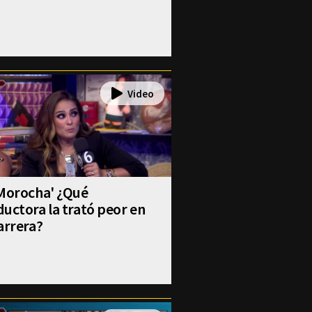
 Morocha' ¿Qué
uctora la trató peor en
arrera?