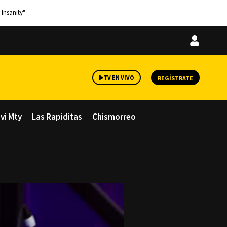
 Insanity"
Iniciar
sesión
TV EN VIVO
REGÍSTRATE
avi Mty
Las Rapiditas
Chismorreo