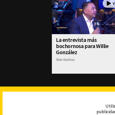
La entrevista más
bochornosa para Willie
González
Allan Martinez
TELEVISIÓN
Utili
publicidad
DERECHOS RESERVADOS © CANAL 6 2026