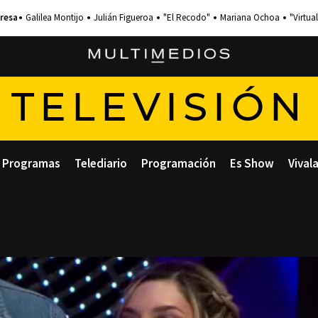
Galilea Montijo
Julián Figueroa
"El Recodo"
Mariana Ochoa
"Virtual
TELEVISIÓN
Programas
Telediario
Programación
Es Show
Vival