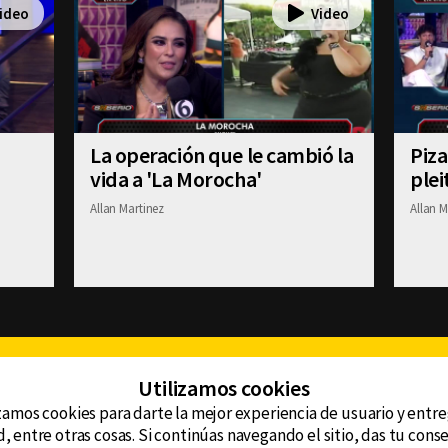
La operación que le cambió la
Piza
vida a 'La Morocha'
plei
Allan Martinez
Allan M
Facebook
Twitter
Youtube
Instagram
TikTok
Th
Utilizamos cookies
zamos cookies para darte la mejor experiencia de usuario y entr
, entre otras cosas. Si continúas navegando el sitio, das tu con
CONTACTO