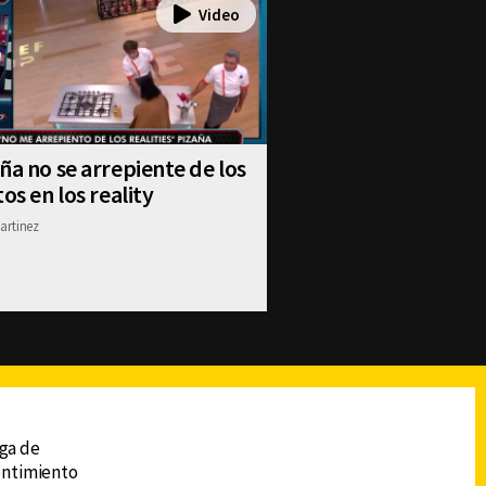
ña no se arrepiente de los
tos en los reality
artinez
reads
Subir
ega de
sentimiento