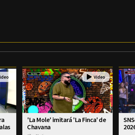
ra
'La Mole' imitará 'La Finca' de
SNSe
alas
Chavana
202