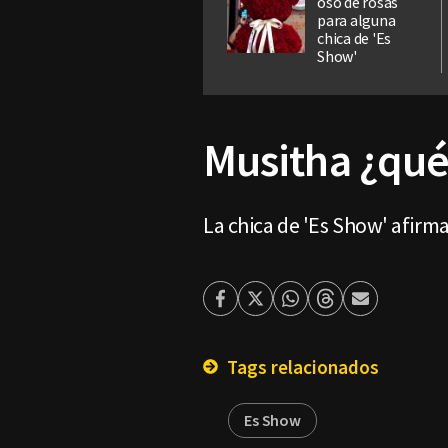
oso de rosas
para alguna
chica de 'Es
Show'
Musitha ¿qué
La chica de 'Es Show' afirma 
Facebook
Twitter
Whatsapp
Threads
Enviar
por
Email
Tags relacionados
Es Show