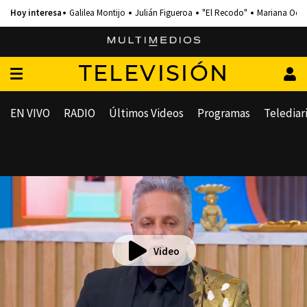
Galilea Montijo
Julián Figueroa
"El Recodo"
Mariana Och
TELEVISIÓN
EN VIVO
RADIO
Últimos Videos
Programas
Telediar
Video