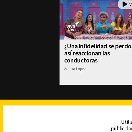
¿Una infidelidad se perdo
así reaccionan las
conductoras
Aranxa Lopez
TELEVISIÓN
Utili
publicidad
DERECHOS RESERVADOS © CANAL 6 2026