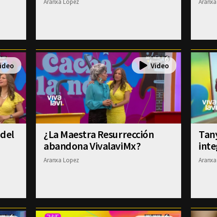
Aranxa Lopez
Aranxa
 del
¿La Maestra Resurrección
Tany
abandona VivalaviMx?
inte
Aranxa Lopez
Aranxa