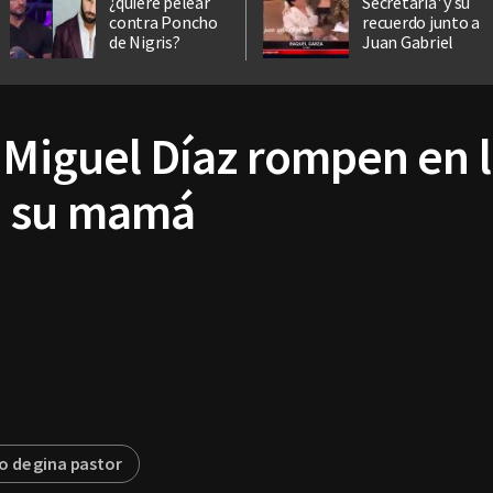
¿quiere pelear
Secretaria' y su
contra Poncho
recuerdo junto a
de Nigris?
Juan Gabriel
 Miguel Díaz rompen en l
n su mamá
ro de gina pastor