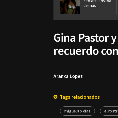
Fematt' enseña
de más
Gina Pastor y
recuerdo co
Aranxa Lopez
Tags relacionados
miguelito diaz
el rost