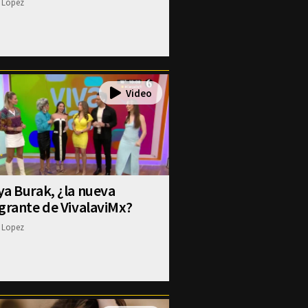
 Lopez
a Burak, ¿la nueva
grante de VivalaviMx?
 Lopez