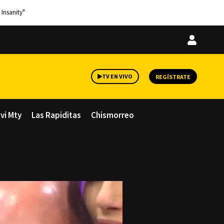
 Insanity"
Iniciar
sesión
TV EN VIVO
REGÍSTRATE
avi Mty
Las Rapiditas
Chismorreo