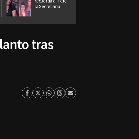
recuerda a 'Tere
la Secretaria'
lanto tras
Facebook
Twitter
Whatsapp
Threads
Enviar
por
Email