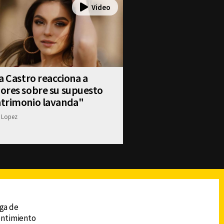
a Castro reacciona a
ores sobre su supuesto
trimonio lavanda"
 Lopez
reads
Subir
ega de
sentimiento