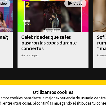
na?;
Celebridades que se les
Sofí
pasaron las copas durante
rum
conciertos
"ma
Aranxa Lopez
Aranxa
Facebook
Twitter
Youtube
Instagram
TikTok
Th
Utilizamos cookies
zamos cookies para darte la mejor experiencia de usuario y entr
, entre otras cosas. Si continúas navegando el sitio, das tu con
CONTACTO