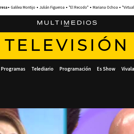
Galilea Montijo
Julián Figueroa
"El Recodo"
Mariana Ochoa
"Virtual
TELEVISIÓN
Programas
Telediario
Programación
Es Show
Vival