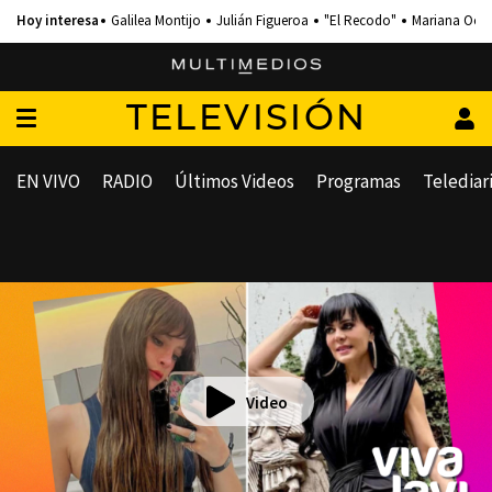
Galilea Montijo
Julián Figueroa
"El Recodo"
Mariana Och
TELEVISIÓN
EN VIVO
RADIO
Últimos Videos
Programas
Telediar
Video