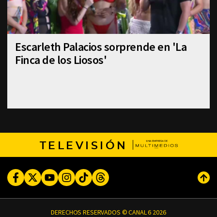
Escarleth Palacios sorprende en 'La
Finca de los Liosos'
TELEVISIÓN
Facebook
Twitter
Youtube
Instagram
TikTok
Threads
Subi
DERECHOS RESERVADOS © CANAL 6 2026