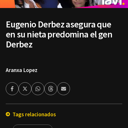
Eugenio Derbez asegura que
en su nieta predomina el gen
Derbez
Aranxa Lopez
Facebook
Twitter
Whatsapp
Threads
Enviar
por
Email
Tags relacionados