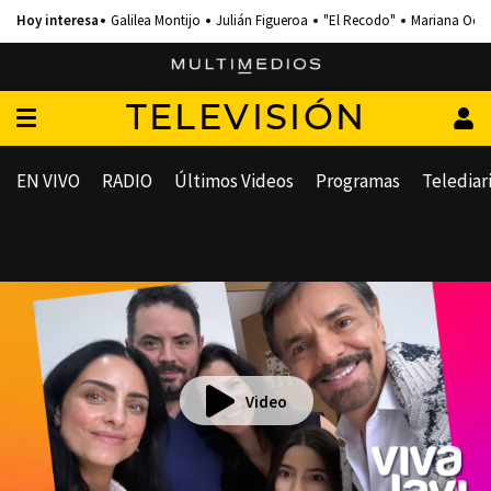
Galilea Montijo
Julián Figueroa
"El Recodo"
Mariana Och
TELEVISIÓN
EN VIVO
RADIO
Últimos Videos
Programas
Telediar
Video