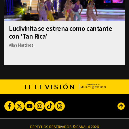
Ludivinita se estrena como cantante
con 'Tan Rica'
Allan Martinez
TELEVISIÓN
Facebook
Twitter
Youtube
Instagram
TikTok
Threads
Subi
DERECHOS RESERVADOS © CANAL 6 2026