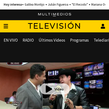
Galilea Montijo
Julián Figueroa
"El Recodo"
Mariana Och
TELEVISIÓN
EN VIVO
RADIO
Últimos Videos
Programas
Telediar
Video