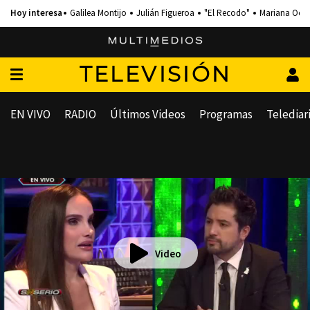
Galilea Montijo
Julián Figueroa
"El Recodo"
Mariana Och
TELEVISIÓN
EN VIVO
RADIO
Últimos Videos
Programas
Telediar
Video