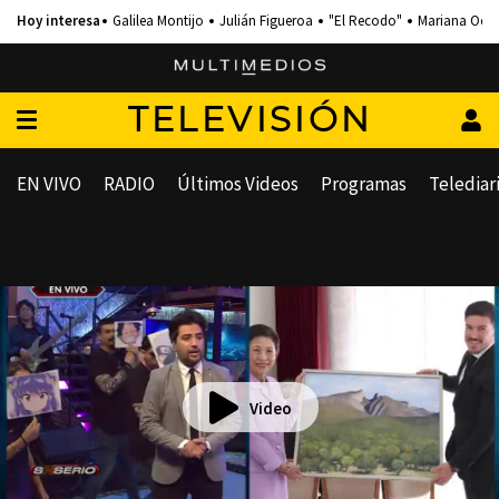
Galilea Montijo
Julián Figueroa
"El Recodo"
Mariana Och
TELEVISIÓN
EN VIVO
RADIO
Últimos Videos
Programas
Telediar
Video