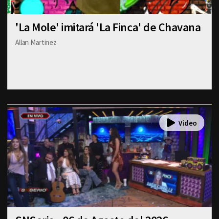
'La Mole' imitará 'La Finca' de Chavana
Allan Martinez