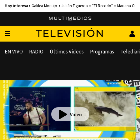
Galilea Montijo
Julián Figueroa
"El Recodo"
Mariana Och
TELEVISIÓN
EN VIVO
RADIO
Últimos Videos
Programas
Telediar
Video