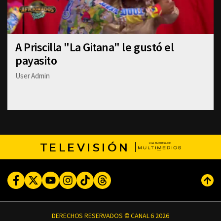
A Priscilla "La Gitana" le gustó el
payasito
User Admin
TELEVISIÓN
Facebook
Twitter
Youtube
Instagram
TikTok
Threads
Subi
DERECHOS RESERVADOS © CANAL 6 2026