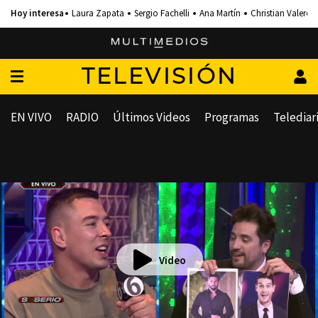
Laura Zapata
Sergio Fachelli
Ana Martín
Christian Valero
TELEVISIÓN
EN VIVO
RADIO
Últimos Videos
Programas
Telediar
Video