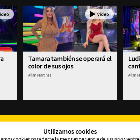
ra
Tamara también se operará el
Ludi
color de sus ojos
cant
Allan Martinez
Allan M
Facebook
Twitter
Youtube
Instagram
TikTok
Th
Utilizamos cookies
zamos cookies para darte la mejor experiencia de usuario y entr