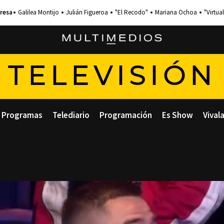
Galilea Montijo
Julián Figueroa
"El Recodo"
Mariana Ochoa
"Virtual
TELEVISIÓN
Programas
Telediario
Programación
Es Show
Vival