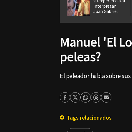
su experiencia al
interpretar
Juan Gabriel
Manuel 'El Lo
peleas?
El peleador habla sobre sus
Facebook
Twitter
Whatsapp
Threads
Enviar
por
Email
Tags relacionados