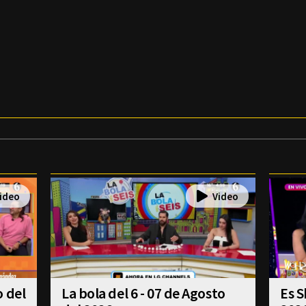
o del
La bola del 6 - 07 de Agosto
Es S