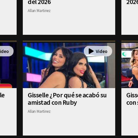
del 2026
202
Allan Martinez
le
Gisselle ¿Por qué se acabó su
Gis
amistad con Ruby
con 
Allan Martinez