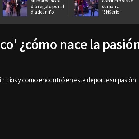
su mamá no le
conductores se
dio regalo por el
suman a
día del niño
'SNSerio'
co' ¿cómo nace la pasión
 inicios y como encontró en este deporte su pasión