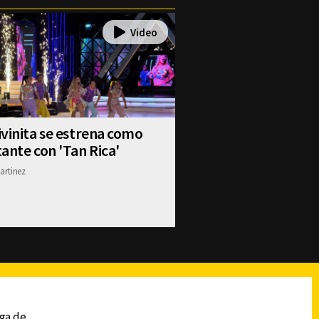
vinita se estrena como
ante con 'Tan Rica'
artinez
reads
Subir
ega de