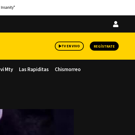
 Insanity"
Iniciar
sesión
TV EN VIVO
REGÍSTRATE
avi Mty
Las Rapiditas
Chismorreo