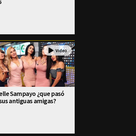
6
selle Sampayo ¿que pasó
sus antiguas amigas?