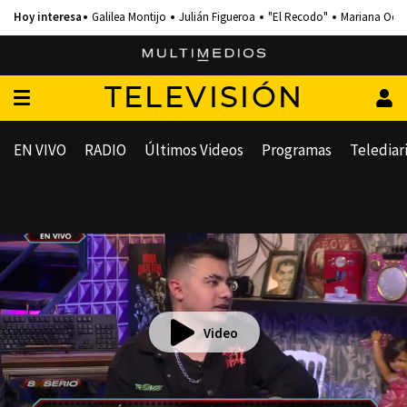
Galilea Montijo
Julián Figueroa
"El Recodo"
Mariana Och
TELEVISIÓN
EN VIVO
RADIO
Últimos Videos
Programas
Telediar
Video