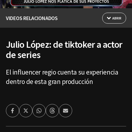
VIDEOS RELACIONADOS
ABRIR
Julio López: de tiktoker a actor
de series
El influencer regio cuenta su experiencia
dentro de esta gran producción
Facebook
Twitter
Whatsapp
Threads
Enviar
por
Email