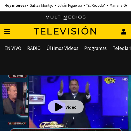
Galilea Montijo
Julián Figueroa
"El Recodo"
Mariana Och
TELEVISIÓN
EN VIVO
RADIO
Últimos Videos
Programas
Telediar
Video