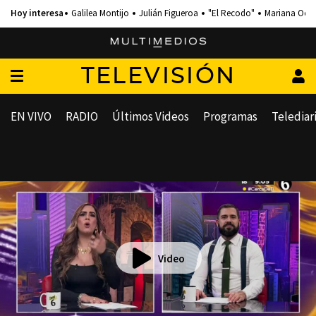
Galilea Montijo
Julián Figueroa
"El Recodo"
Mariana Och
TELEVISIÓN
EN VIVO
RADIO
Últimos Videos
Programas
Telediar
Video