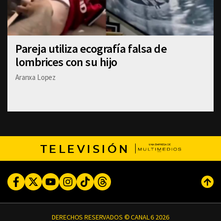
Pareja utiliza ecografía falsa de
lombrices con su hijo
Aranxa Lopez
TELEVISIÓN
Facebook
Twitter
Youtube
Instagram
TikTok
Threads
Subi
DERECHOS RESERVADOS © CANAL 6 2026