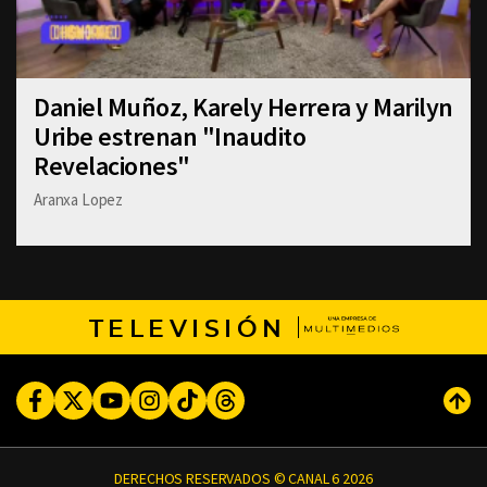
Daniel Muñoz, Karely Herrera y Marilyn
Uribe estrenan "Inaudito
Revelaciones"
Aranxa Lopez
TELEVISIÓN
Facebook
Twitter
Youtube
Instagram
TikTok
Threads
Subi
DERECHOS RESERVADOS © CANAL 6 2026