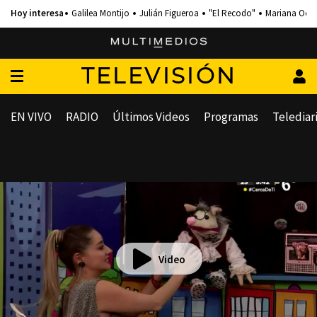
Galilea Montijo
Julián Figueroa
"El Recodo"
Mariana Och
TELEVISIÓN
EN VIVO
RADIO
Últimos Videos
Programas
Telediar
Video