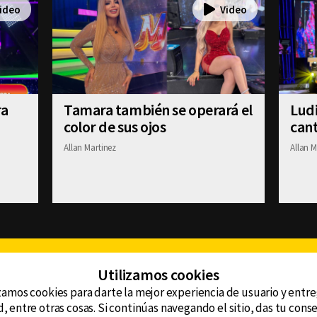
ra
Tamara también se operará el
Ludi
color de sus ojos
cant
Allan Martinez
Allan M
Facebook
Twitter
Youtube
Instagram
TikTok
Th
Utilizamos cookies
zamos cookies para darte la mejor experiencia de usuario y entr
, entre otras cosas. Si continúas navegando el sitio, das tu con
CONTACTO