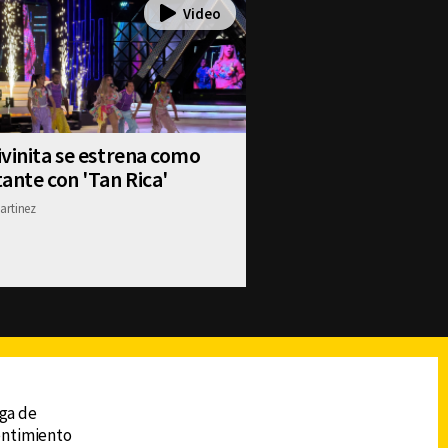
vinita se estrena como
ante con 'Tan Rica'
artinez
reads
Subir
ega de
sentimiento