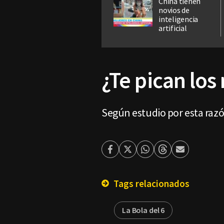
China tienen
novios de
inteligencia
artificial
¿Te pican lo
Según estudio por esta raz
Facebook
Twitter
Whatsapp
Threads
Enviar
por
Email
Tags relacionados
La Bola del 6