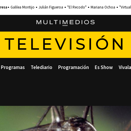
Galilea Montijo
Julián Figueroa
"El Recodo"
Mariana Ochoa
"Virtual
TELEVISIÓN
Programas
Telediario
Programación
Es Show
Vival