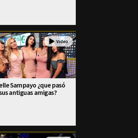
selle Sampayo ¿que pasó
sus antiguas amigas?