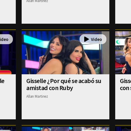
Allan Martinez
le
Gisselle ¿Por qué se acabó su
Gis
amistad con Ruby
con 
Allan Martinez