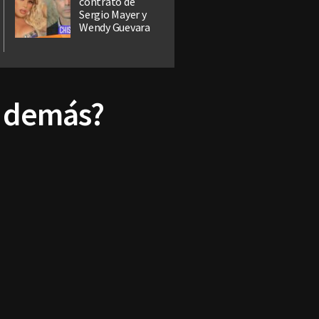
contrato de
Sergio Mayer y
Wendy Guevara
s demás?