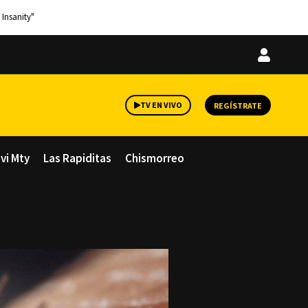
 Insanity"
Iniciar
sesión
TV EN VIVO
REGÍSTRATE
avi Mty
Las Rapiditas
Chismorreo