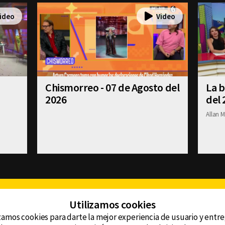
Chismorreo - 07 de Agosto del
La b
2026
del 
Allan M
Facebook
Twitter
Youtube
Instagram
TikTok
Th
Utilizamos cookies
zamos cookies para darte la mejor experiencia de usuario y entr