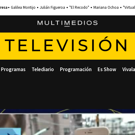
Galilea Montijo
Julián Figueroa
"El Recodo"
Mariana Ochoa
"Virtual
TELEVISIÓN
Programas
Telediario
Programación
Es Show
Vival