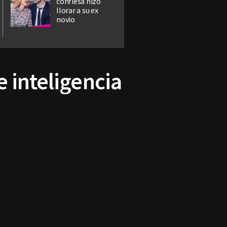
confiesa hizo
llorar a su ex
novio
 inteligencia