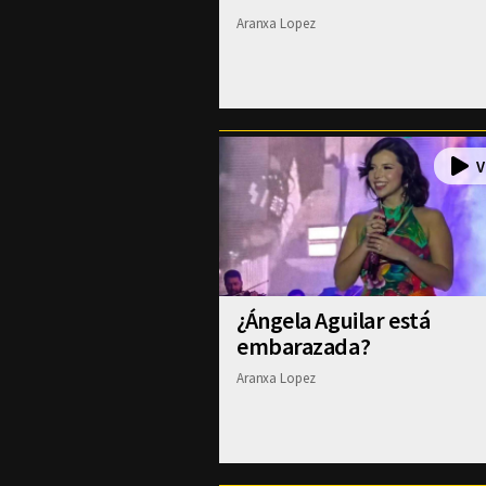
Aranxa Lopez
¿Ángela Aguilar está
embarazada?
Aranxa Lopez