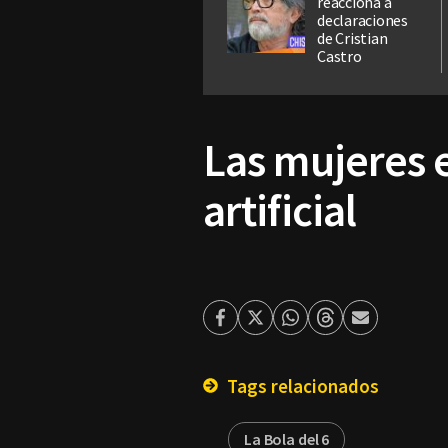
reacciona a
declaraciones
de Cristian
Castro
Las mujeres e
artificial
Facebook
Twitter
Whatsapp
Threads
Enviar
por
Email
Tags relacionados
La Bola del 6