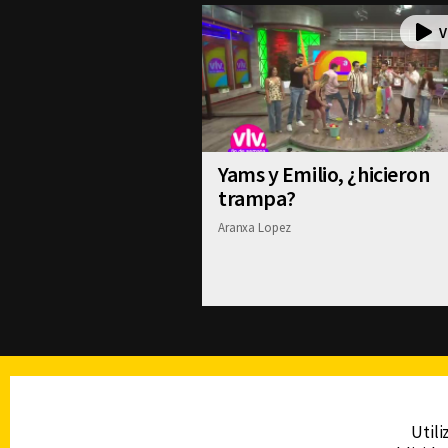
Yams y Emilio, ¿hicieron
trampa?
Aranxa Lopez
TELEVISIÓN
Utili