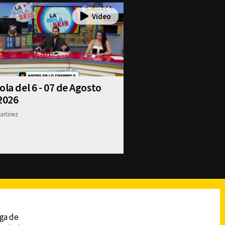
ola del 6 - 07 de Agosto
2026
artinez
reads
Subir
ega de