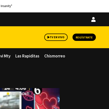
 Insanity"
Iniciar
sesión
TV EN VIVO
REGÍSTRATE
avi Mty
Las Rapiditas
Chismorreo