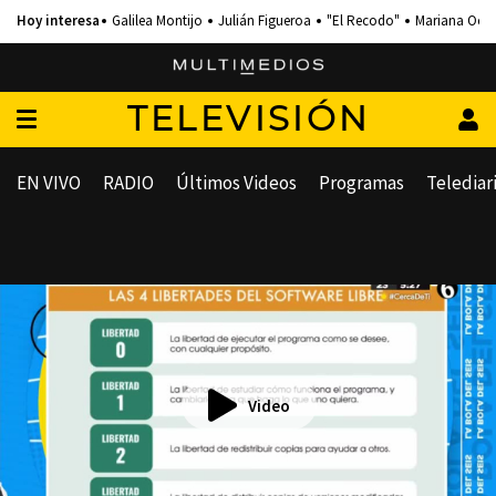
Galilea Montijo
Julián Figueroa
"El Recodo"
Mariana Och
TELEVISIÓN
EN VIVO
RADIO
Últimos Videos
Programas
Telediar
Video