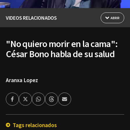
VIDEOS RELACIONADOS
ABRIR
"No quiero morir en la cama":
César Bono habla de su salud
Aranxa Lopez
Facebook
Twitter
Whatsapp
Threads
Enviar
por
Email
Tags relacionados