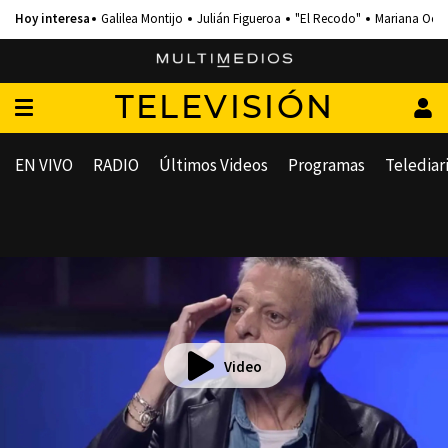
Galilea Montijo
Julián Figueroa
"El Recodo"
Mariana Och
TELEVISIÓN
EN VIVO
RADIO
Últimos Videos
Programas
Telediar
Video