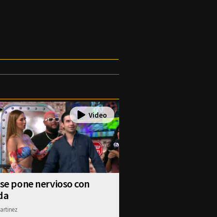
 se pone nervioso con
da
artinez