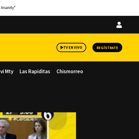
 Insanity"
Iniciar
sesión
TV EN VIVO
REGÍSTRATE
avi Mty
Las Rapiditas
Chismorreo