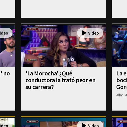
' no
'La Morocha' ¿Qué
La e
conductora la trató peor en
boch
su carrera?
Gon
Allan M