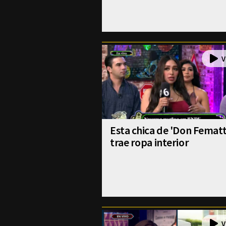
Esta chica de 'Don Fematt
trae ropa interior