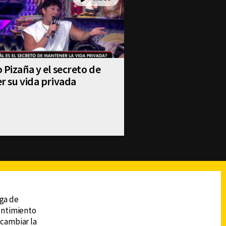
 Pizaña y el secreto de
r su vida privada
reads
Subir
ega de
sentimiento
 cambiar la