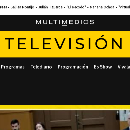
Galilea Montijo
Julián Figueroa
"El Recodo"
Mariana Ochoa
"Virtual
TELEVISIÓN
Programas
Telediario
Programación
Es Show
Vival