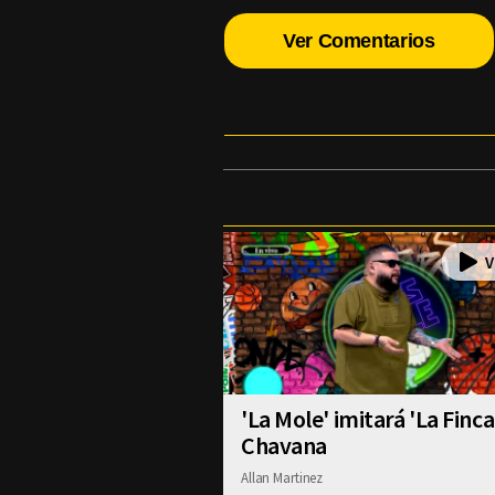
Ver Comentarios
'La Mole' imitará 'La Finca
Chavana
Allan Martinez