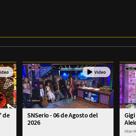
' de
SNSerio - 06 de Agosto del
Gigi
2026
Alei
Allan M