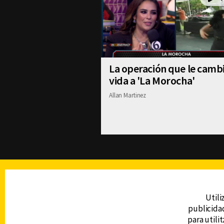
La operación que le cambi
vida a 'La Morocha'
Allan Martinez
TELEVISIÓN
Utili
publicidad
DERECHOS RESERVADOS © CANAL 6 2026
para utili
Prohibida la reproducción total o parcial, i