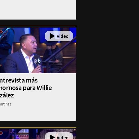
ntrevista más
ornosa para Willie
zález
artinez