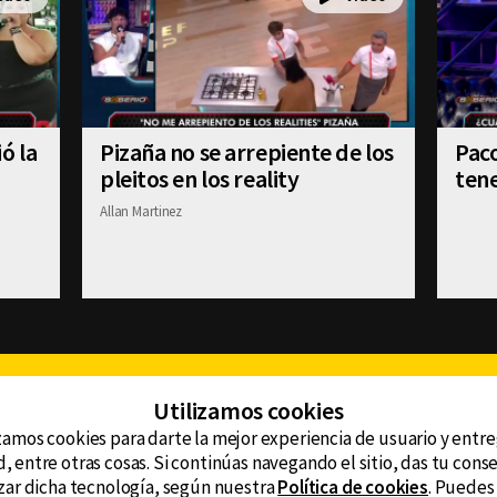
ó la
Pizaña no se arrepiente de los
Paco
pleitos en los reality
tene
Allan Martinez
Facebook
Twitter
Youtube
Instagram
TikTok
Th
Utilizamos cookies
zamos cookies para darte la mejor experiencia de usuario y entr
, entre otras cosas. Si continúas navegando el sitio, das tu con
CONTACTO
tzar dicha tecnología, según nuestra
Política de cookies
. Puedes
AVISO DE PRIVACIDAD
ncluyendo