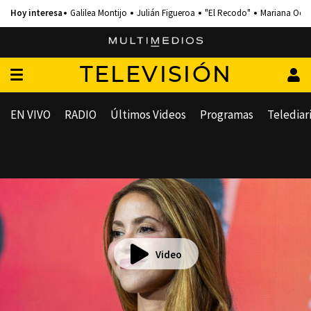
Galilea Montijo
Julián Figueroa
"El Recodo"
Mariana Och
TELEVISIÓN
EN VIVO
RADIO
Últimos Videos
Programas
Telediar
Video