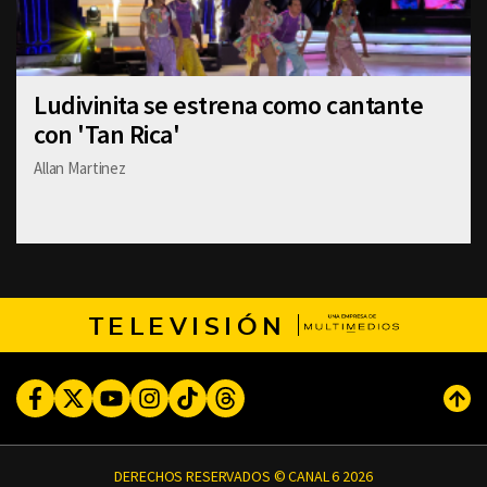
Ludivinita se estrena como cantante
con 'Tan Rica'
Allan Martinez
TELEVISIÓN
Facebook
Twitter
Youtube
Instagram
TikTok
Threads
Subi
DERECHOS RESERVADOS © CANAL 6 2026