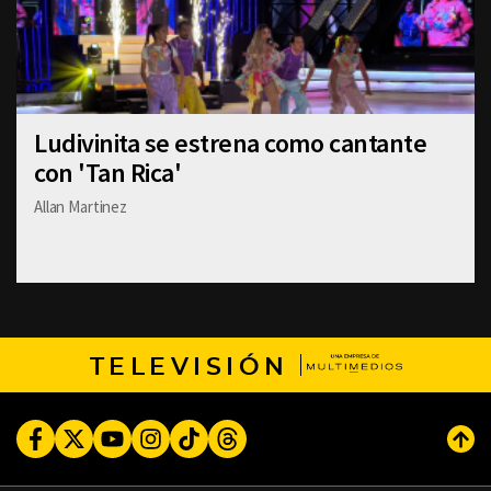
Ludivinita se estrena como cantante
con 'Tan Rica'
Allan Martinez
TELEVISIÓN
Facebook
Twitter
Youtube
Instagram
TikTok
Threads
Subi