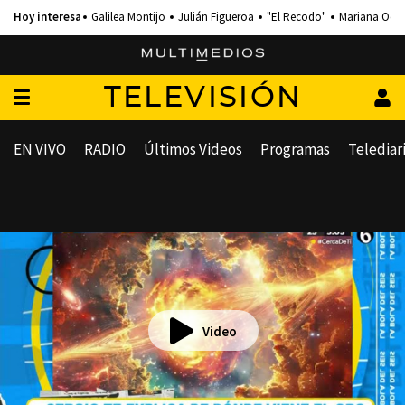
Galilea Montijo
Julián Figueroa
"El Recodo"
Mariana Och
TELEVISIÓN
EN VIVO
RADIO
Últimos Videos
Programas
Telediar
Video