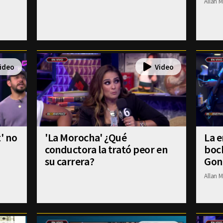
Allan M
' no
'La Morocha' ¿Qué
La e
conductora la trató peor en
boch
su carrera?
Gon
Allan M