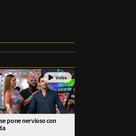
 se pone nervioso con
da