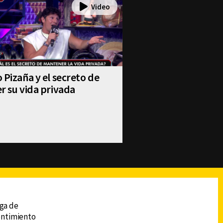
 Pizaña y el secreto de
r su vida privada
reads
Subir
ega de
sentimiento