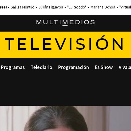
Galilea Montijo
Julián Figueroa
"El Recodo"
Mariana Ochoa
"Virtual
TELEVISIÓN
Programas
Telediario
Programación
Es Show
Vival