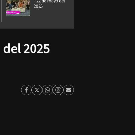
- 22 de mayo del
2025
 del 2025
Facebook
Twitter
Whatsapp
Threads
Enviar
por
Email