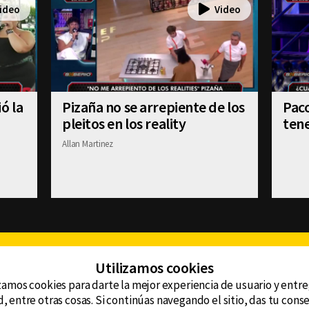
ó la
Pizaña no se arrepiente de los
Paco
pleitos en los reality
tene
Allan Martinez
Facebook
Twitter
Youtube
Instagram
TikTok
Th
Utilizamos cookies
zamos cookies para darte la mejor experiencia de usuario y entr
, entre otras cosas. Si continúas navegando el sitio, das tu con
CONTACTO