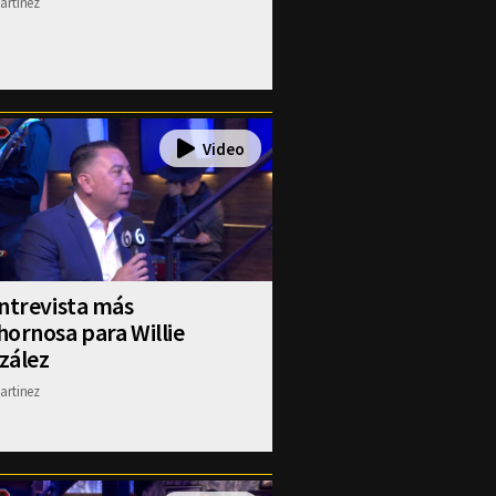
artinez
ntrevista más
ornosa para Willie
zález
artinez