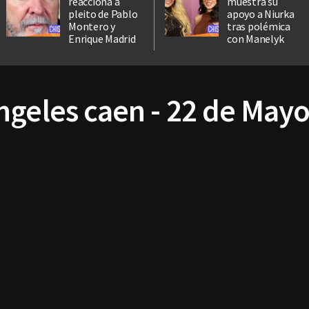
reacciona a
muestra su
pleito de Pablo
apoyo a Niurka
Montero y
tras polémica
Enrique Madrid
con Manelyk
ngeles caen - 22 de Mayo