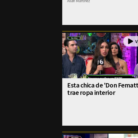
Allan Martinez
Esta chica de 'Don Fematt
trae ropa interior