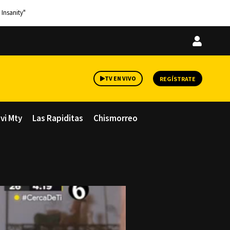
 Insanity"
Iniciar
sesión
TV EN VIVO
REGÍSTRATE
avi Mty
Las Rapiditas
Chismorreo