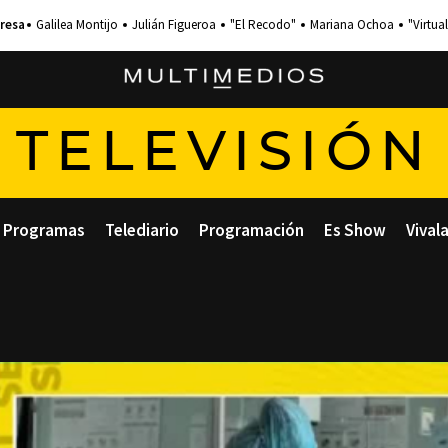
Galilea Montijo
Julián Figueroa
"El Recodo"
Mariana Ochoa
"Virtual
TELEVISIÓN
Programas
Telediario
Programación
Es Show
Vival