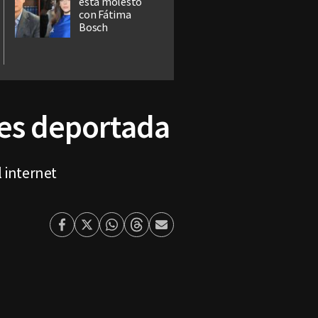
está molesto
con Fátima
Bosch
 es deportada
l internet
Facebook
Twitter
Whatsapp
Threads
Enviar
por
Email