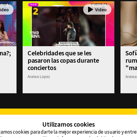
na?;
Celebridades que se les
Sofí
pasaron las copas durante
rum
conciertos
"ma
Aranxa Lopez
Aranxa
Facebook
Twitter
Youtube
Instagram
TikTok
Th
Utilizamos cookies
zamos cookies para darte la mejor experiencia de usuario y entr