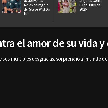
devuelve los
ángeles caen -
Rolex de regalo
03 de Julio del
de 'Steve Will Do
2026
It'
tra el amor de su vida y
de sus múltiples desgracias, sorprendió al mundo de