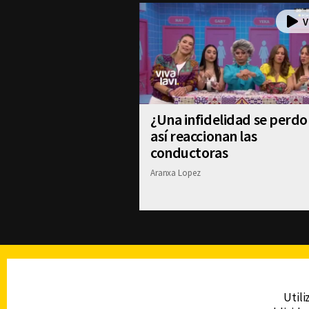
¿Una infidelidad se perdo
así reaccionan las
conductoras
Aranxa Lopez
TELEVISIÓN
Utili