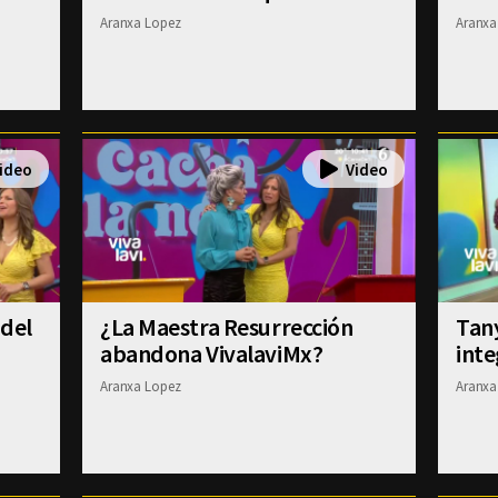
Aranxa Lopez
Aranxa
 del
¿La Maestra Resurrección
Tany
abandona VivalaviMx?
inte
Aranxa Lopez
Aranxa