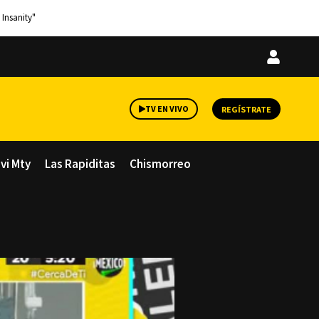
 Insanity"
Iniciar
sesión
TV EN VIVO
REGÍSTRATE
avi Mty
Las Rapiditas
Chismorreo