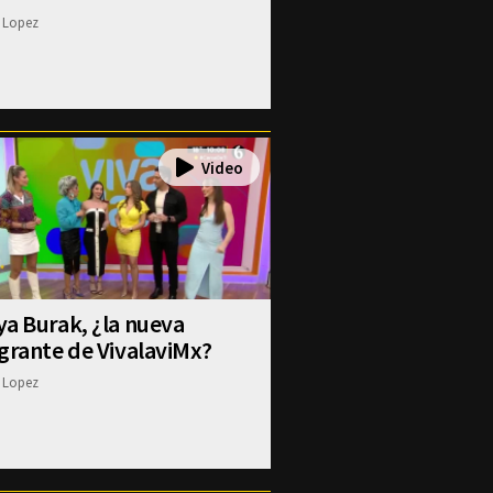
 Lopez
a Burak, ¿la nueva
grante de VivalaviMx?
 Lopez