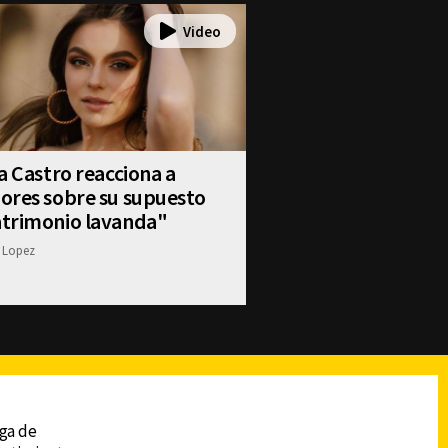
a Castro reacciona a
ores sobre su supuesto
trimonio lavanda"
 Lopez
reads
Subir
ega de