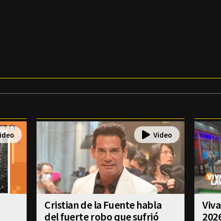
Cristian de la Fuente habla
Viva
del fuerte robo que sufrió
202