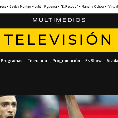
Galilea Montijo
Julián Figueroa
"El Recodo"
Mariana Ochoa
"Virtual
TELEVISIÓN
Programas
Telediario
Programación
Es Show
Vival