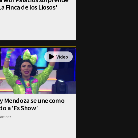
La Finca de los Liosos'
y Mendoza se une como
do a 'Es Show'
artinez