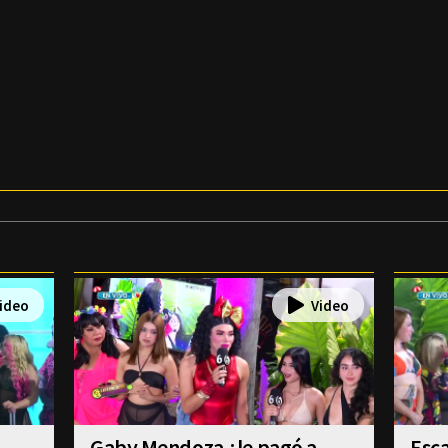
Gaby Mendoza ¿le pagó a
Esca