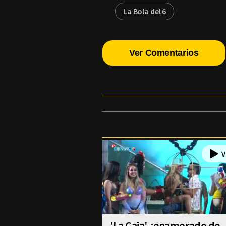
La Bola del 6
Ver Comentarios
'La Caja' ¿enamorado de