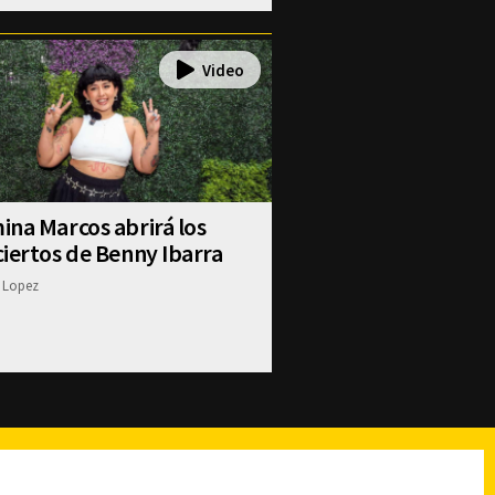
na Marcos abrirá los
iertos de Benny Ibarra
 Lopez
reads
Subir