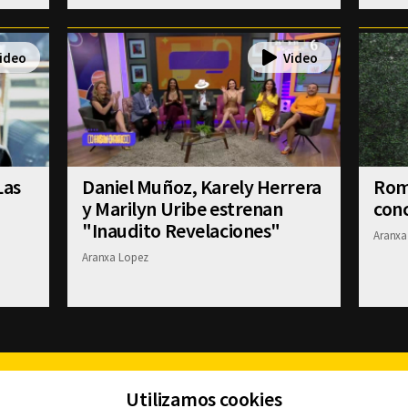
Las
Daniel Muñoz, Karely Herrera
Romi
y Marilyn Uribe estrenan
conc
"Inaudito Revelaciones"
Aranxa
Aranxa Lopez
Facebook
Twitter
Youtube
Instagram
TikTok
Th
Utilizamos cookies