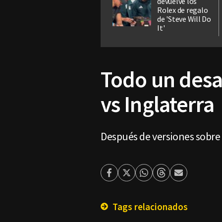
devuelve los
Rolex de regalo
de 'Steve Will Do
It'
Todo un desa
vs Inglaterra
Después de versiones sobre 
Facebook
Twitter
Whatsapp
Threads
Enviar
por
Email
Tags relacionados