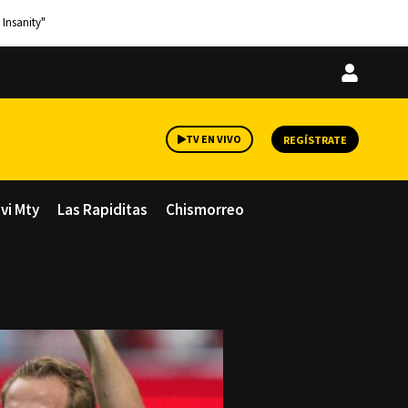
 Insanity"
Iniciar
sesión
TV EN VIVO
REGÍSTRATE
avi Mty
Las Rapiditas
Chismorreo