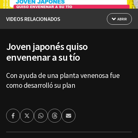
VIDEOS RELACIONADOS
ABRIR
Joven japonés quiso
envenenar a su tío
Con ayuda de una planta venenosa fue
como desarrolló su plan
Facebook
Twitter
Whatsapp
Threads
Enviar
por
Email