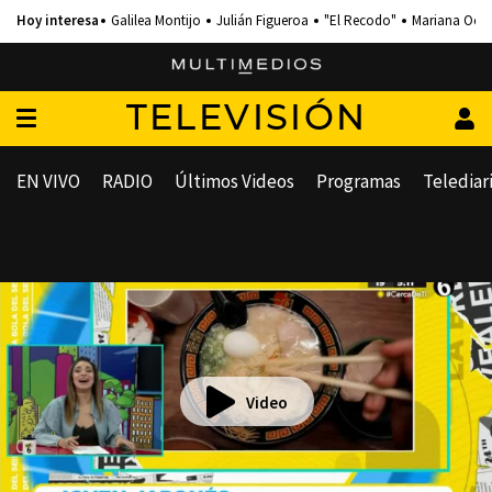
Galilea Montijo
Julián Figueroa
"El Recodo"
Mariana Och
TELEVISIÓN
EN VIVO
RADIO
Últimos Videos
Programas
Telediar
Video