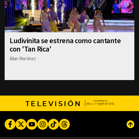
Ludivinita se estrena como cantante
con 'Tan Rica'
Allan Martinez
TELEVISIÓN
Facebook
Twitter
Youtube
Instagram
TikTok
Threads
Subi