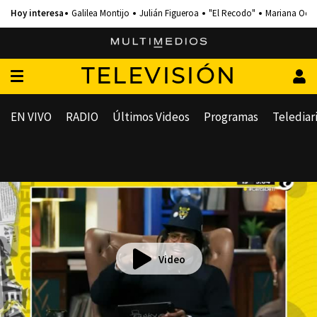
Galilea Montijo
Julián Figueroa
"El Recodo"
Mariana Och
TELEVISIÓN
EN VIVO
RADIO
Últimos Videos
Programas
Telediar
Video