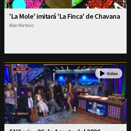
'La Mole' imitará 'La Finca' de Chavana
Allan Martinez