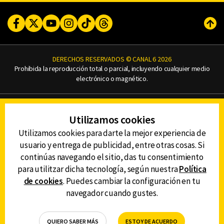
Facebook
Twitter
Youtube
Instagram
TikTok
Threads
Subi
DERECHOS RESERVADOS © CANAL 6 2026
Prohibida la reproducción total o parcial, incluyendo cualquier medio
electrónico o magnético.
CONTACTO
Utilizamos cookies
AVISO DE PRIVACIDAD
AVISO LEGAL
Utilizamos cookies para darte la mejor experiencia de
DEFENSORÍA DE LAS AUDIENCIAS
usuario y entrega de publicidad, entre otras cosas. Si
continúas navegando el sitio, das tu consentimiento
para utilitzar dicha tecnología, según nuestra
Política
de cookies
. Puedes cambiar la configuración en tu
DESCARGA LA APP DE CANAL 6
navegador cuando gustes.
QUIERO SABER MÁS
ESTOY DE ACUERDO