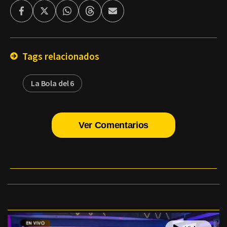
Facebook
Twitter
Whatsapp
Threads
Enviar
por
Email
Tags relacionados
La Bola del 6
Ver Comentarios