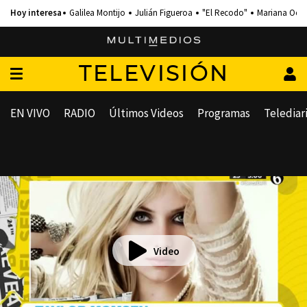
Galilea Montijo
Julián Figueroa
"El Recodo"
Mariana Och
TELEVISIÓN
EN VIVO
RADIO
Últimos Videos
Programas
Telediar
Video