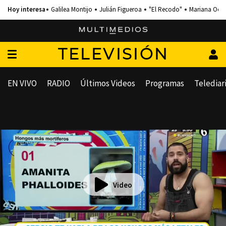
Galilea Montijo
Julián Figueroa
"El Recodo"
Mariana Och
TELEVISIÓN
EN VIVO
RADIO
Últimos Videos
Programas
Telediar
Video