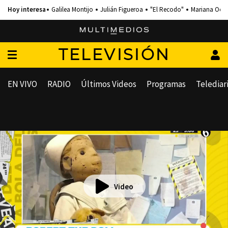
Galilea Montijo
Julián Figueroa
"El Recodo"
Mariana Och
TELEVISIÓN
EN VIVO
RADIO
Últimos Videos
Programas
Telediar
Video