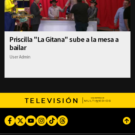
Priscilla "La Gitana" sube a la mesa a
bailar
User Admin
TELEVISIÓN
Facebook
Twitter
Youtube
Instagram
TikTok
Threads
Subi