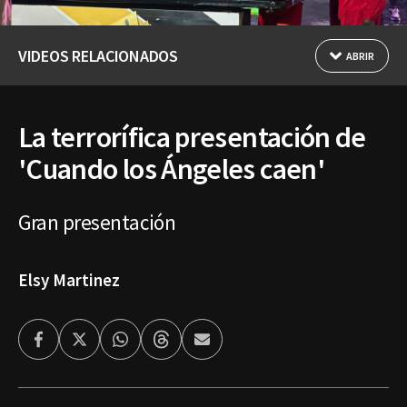
VIDEOS RELACIONADOS
ABRIR
La terrorífica presentación de
'Cuando los Ángeles caen'
Gran presentación
Elsy Martinez
Facebook
Twitter
Whatsapp
Threads
Enviar
por
Email