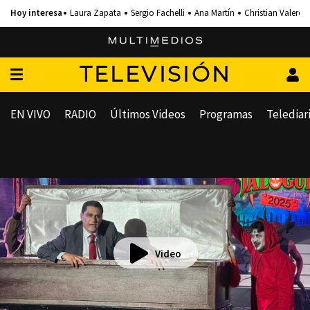
Laura Zapata
Sergio Fachelli
Ana Martín
Christian Valero
TELEVISIÓN
EN VIVO
RADIO
Últimos Videos
Programas
Telediar
Video