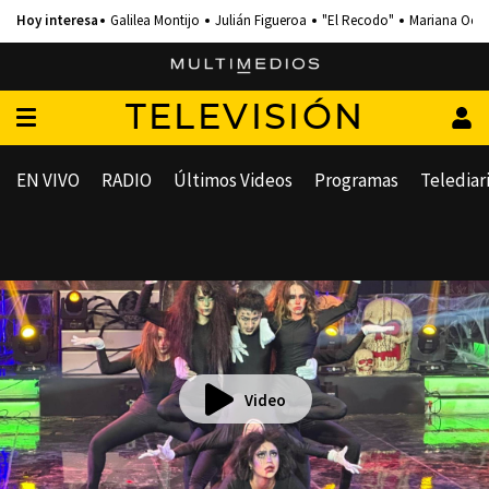
Galilea Montijo
Julián Figueroa
"El Recodo"
Mariana Och
TELEVISIÓN
EN VIVO
RADIO
Últimos Videos
Programas
Telediar
Video