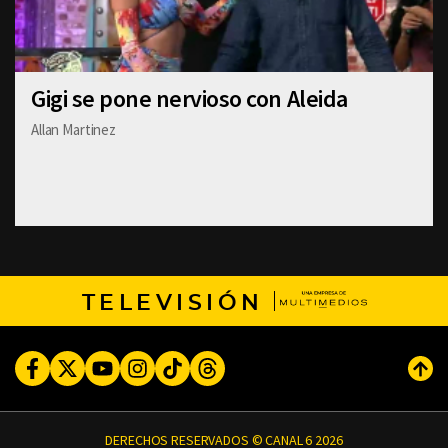
Gigi se pone nervioso con Aleida
Allan Martinez
TELEVISIÓN
Facebook
Twitter
Youtube
Instagram
TikTok
Threads
Subi
DERECHOS RESERVADOS © CANAL 6 2026