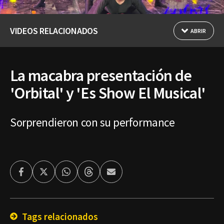
VIDEOS RELACIONADOS
ABRIR
La macabra presentación de
'Orbital' y 'Es Show El Musical'
Sorprendieron con su performance
Facebook
Twitter
Whatsapp
Threads
Enviar
por
Email
Tags relacionados