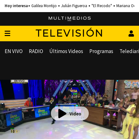
Galilea Montijo
Julián Figueroa
"El Recodo"
Mariana Och
TELEVISIÓN
EN VIVO
RADIO
Últimos Videos
Programas
Telediar
Video