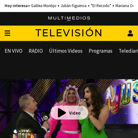
Galilea Montijo
Julián Figueroa
"El Recodo"
Mariana Och
TELEVISIÓN
EN VIVO
RADIO
Últimos Videos
Programas
Telediar
Video