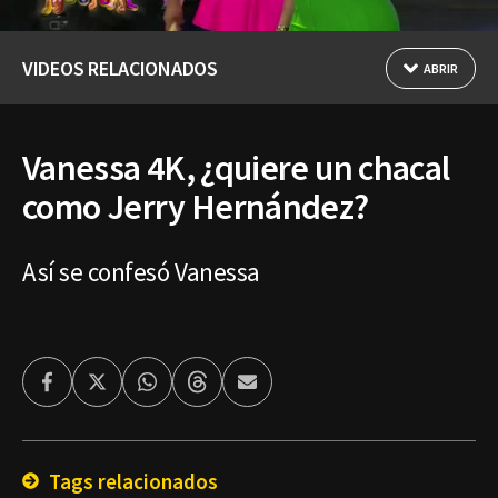
VIDEOS RELACIONADOS
ABRIR
Vanessa 4K, ¿quiere un chacal
como Jerry Hernández?
Así se confesó Vanessa
Facebook
Twitter
Whatsapp
Threads
Enviar
por
Email
Tags relacionados