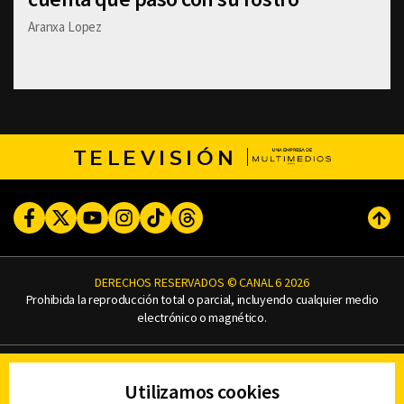
Aranxa Lopez
TELEVISIÓN
Facebook
Twitter
Youtube
Instagram
TikTok
Threads
Subi
DERECHOS RESERVADOS © CANAL 6 2026
Prohibida la reproducción total o parcial, incluyendo cualquier medio
electrónico o magnético.
CONTACTO
Utilizamos cookies
AVISO DE PRIVACIDAD