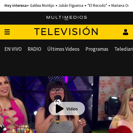
Galilea Montijo
Julián Figueroa
"El Recodo"
Mariana Och
TELEVISIÓN
EN VIVO
RADIO
Últimos Videos
Programas
Telediar
Video