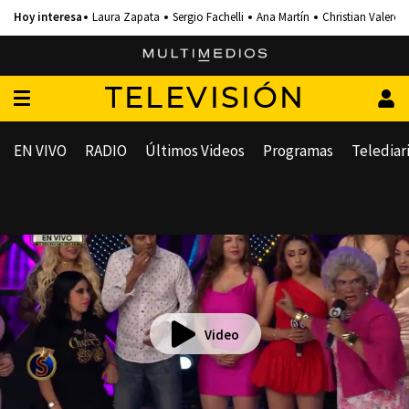
Laura Zapata
Sergio Fachelli
Ana Martín
Christian Valero
TELEVISIÓN
EN VIVO
RADIO
Últimos Videos
Programas
Telediar
Video