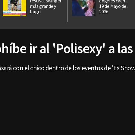
festival swinger
ángeles caen -
más grande y
19 de Mayo del
largo
2026
híbe ir al 'Polisexy' a las
asará con el chico dentro de los eventos de 'Es Sho