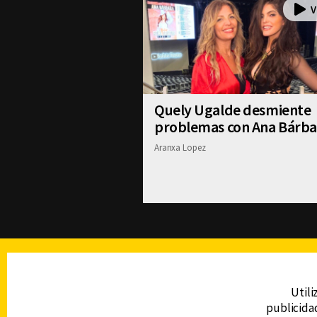
Quely Ugalde desmiente
problemas con Ana Bárba
Aranxa Lopez
TELEVISIÓN
Utili
publicidad
DERECHOS RESERVADOS © CANAL 6 2026