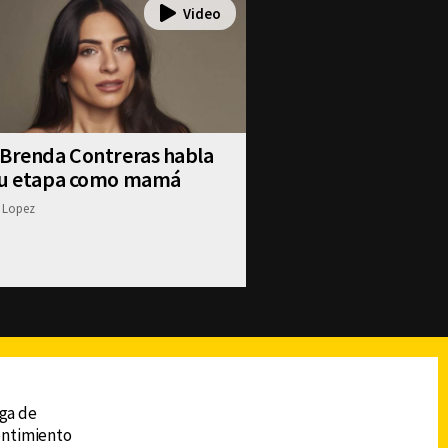
 Brenda Contreras habla
su etapa como mamá
 Lopez
reads
Subir
ega de
sentimiento