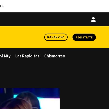
l G
Iniciar
sesión
TV EN VIVO
REGÍSTRATE
avi Mty
Las Rapiditas
Chismorreo