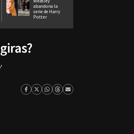
Weasley
abandona la
serie de Harry
Potter
 giras?
w'
Facebook
Twitter
Whatsapp
Threads
Enviar
por
Email