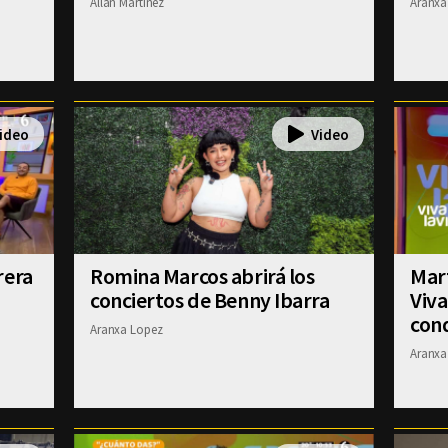
Allan Martinez
Aranxa
rera
Romina Marcos abrirá los
Mart
conciertos de Benny Ibarra
Viva
con
Aranxa Lopez
Aranxa