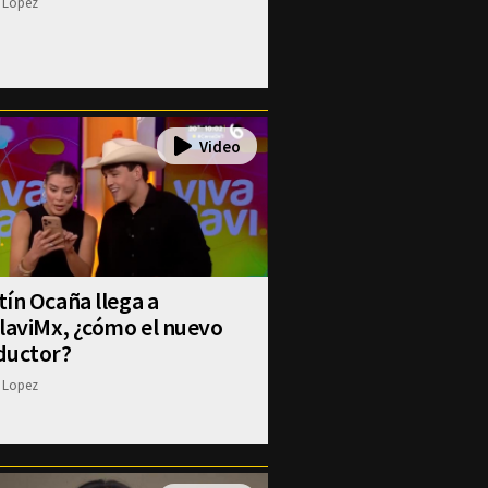
 Lopez
ín Ocaña llega a
laviMx, ¿cómo el nuevo
ductor?
 Lopez