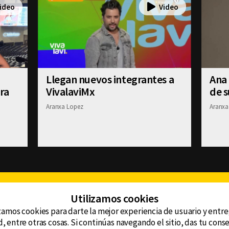
Llegan nuevos integrantes a
Ana
ra
VivalaviMx
de 
Aranxa Lopez
Aranxa
Facebook
Twitter
Youtube
Instagram
TikTok
Th
Utilizamos cookies
zamos cookies para darte la mejor experiencia de usuario y entr
, entre otras cosas. Si continúas navegando el sitio, das tu con
CONTACTO