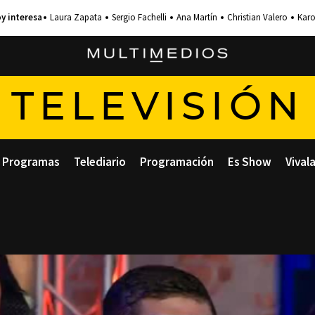
Laura Zapata
Sergio Fachelli
Ana Martín
Christian Valero
Karo
TELEVISIÓN
Programas
Telediario
Programación
Es Show
Vival