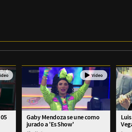
 05
Gaby Mendoza se une como
Luis
jurado a 'Es Show'
Veg