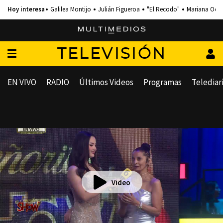
Galilea Montijo
Julián Figueroa
"El Recodo"
Mariana Och
TELEVISIÓN
EN VIVO
RADIO
Últimos Videos
Programas
Telediar
Video