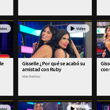
le
Gisselle ¿Por qué se acabó su
Gis
amistad con Ruby
con 
Allan Martinez