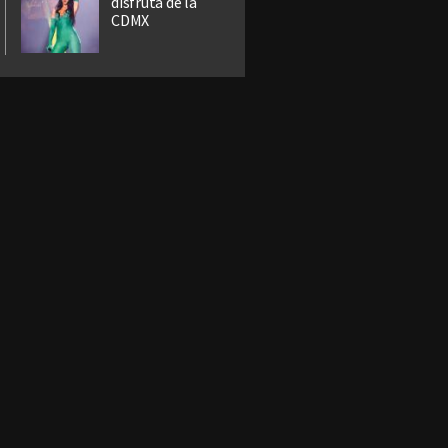
disfruta de la
CDMX