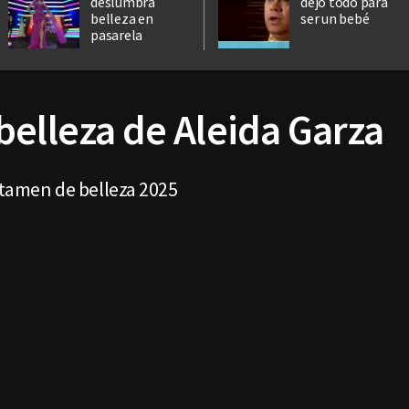
deslumbra
dejó todo para
belleza en
ser un bebé
pasarela
belleza de Aleida Garza
ertamen de belleza 2025