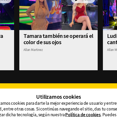
ra
Tamara también se operará el
Ludi
color de sus ojos
cant
Allan Martinez
Allan M
Facebook
Twitter
Youtube
Instagram
TikTok
Th
Utilizamos cookies
zamos cookies para darte la mejor experiencia de usuario y entr
, entre otras cosas. Si continúas navegando el sitio, das tu con
CONTACTO
tzar dicha tecnología, según nuestra
Política de cookies
. Puedes
AVISO DE PRIVACIDAD
ncluyendo