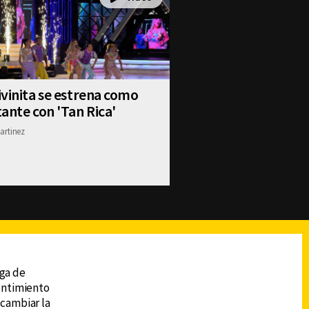
vinita se estrena como
ante con 'Tan Rica'
artinez
reads
Subir
ega de
sentimiento
 cambiar la