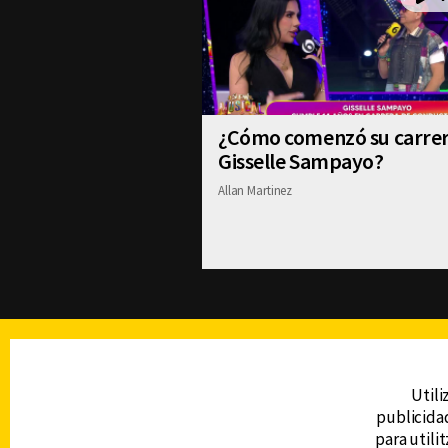
¿Cómo comenzó su carre
Gisselle Sampayo?
Allan Martinez
TELEVISIÓN
Utili
publicidad
DERECHOS RESERVADOS © CANAL 6 2026
para utili
Prohibida la reproducción total o parcial, i