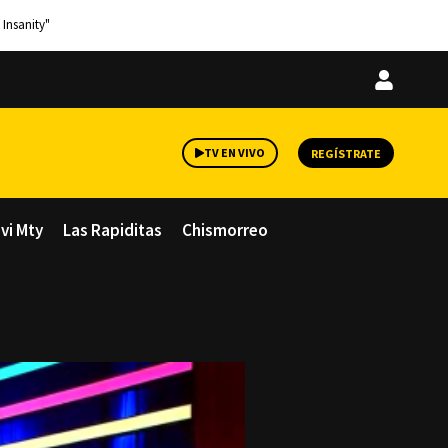
 Insanity"
Iniciar
sesión
TV EN VIVO
REGÍSTRATE
avi Mty
Las Rapiditas
Chismorreo