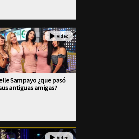
selle Sampayo ¿que pasó
sus antiguas amigas?