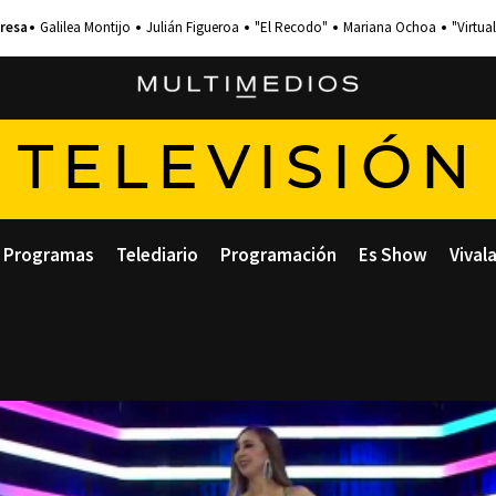
Galilea Montijo
Julián Figueroa
"El Recodo"
Mariana Ochoa
"Virtual
TELEVISIÓN
Programas
Telediario
Programación
Es Show
Vival