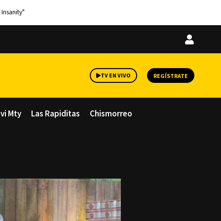
 Insanity"
Iniciar
sesión
TV EN VIVO
REGÍSTRATE
avi Mty
Las Rapiditas
Chismorreo