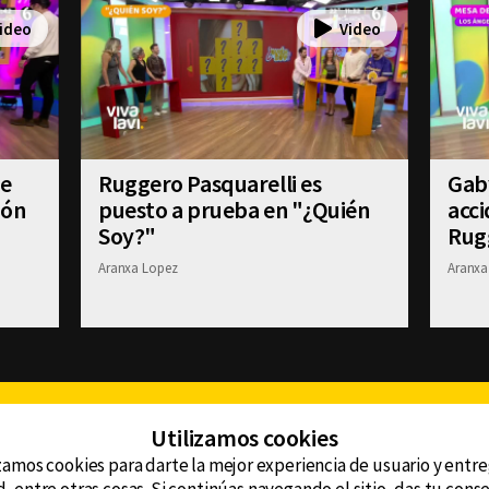
se
Ruggero Pasquarelli es
Gab
ión
puesto a prueba en "¿Quién
acci
Soy?"
Rug
Aranxa Lopez
Aranxa
Facebook
Twitter
Youtube
Instagram
TikTok
Th
Utilizamos cookies
zamos cookies para darte la mejor experiencia de usuario y entr