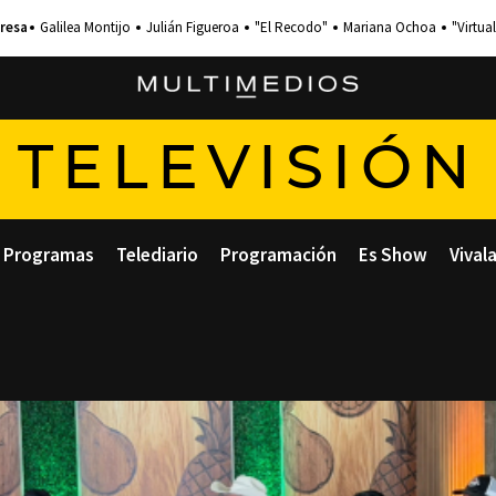
Galilea Montijo
Julián Figueroa
"El Recodo"
Mariana Ochoa
"Virtual
TELEVISIÓN
Programas
Telediario
Programación
Es Show
Vival