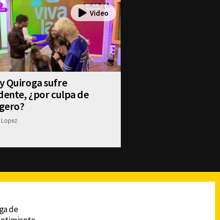
y Quiroga sufre
dente, ¿por culpa de
gero?
 Lopez
reads
Subir
ega de