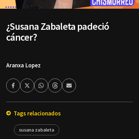
¿Susana Zabaleta padeció
cáncer?
Aranxa Lopez
Facebook
Twitter
Whatsapp
Threads
Enviar
por
Email
Tags relacionados
susana zabaleta