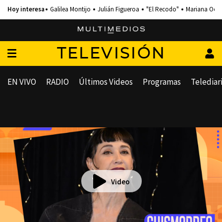
Galilea Montijo
Julián Figueroa
"El Recodo"
Mariana Och
TELEVISIÓN
EN VIVO
RADIO
Últimos Videos
Programas
Telediar
Video