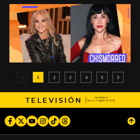
1
2
3
4
5
TELEVISIÓN
Facebook
Twitter
Youtube
Instagram
TikTok
Threads
Subi