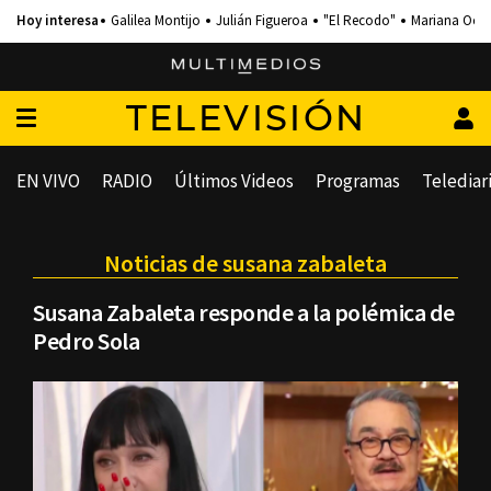
Galilea Montijo
Julián Figueroa
"El Recodo"
Mariana Och
TELEVISIÓN
EN VIVO
RADIO
Últimos Videos
Programas
Telediar
Noticias de susana zabaleta
Susana Zabaleta responde a la polémica de
Pedro Sola