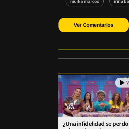
niurka marcos
irina b
Ver Comentarios
¿Una infidelidad se perdo