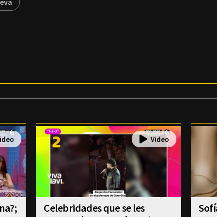
aeva
na?;
Celebridades que se les
Sofí