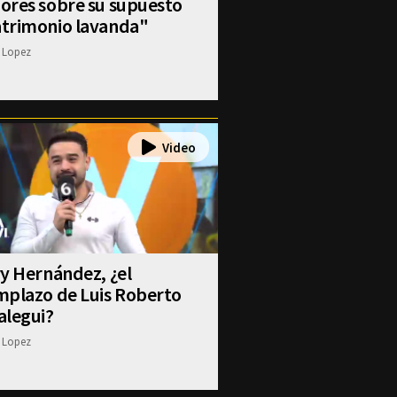
ores sobre su supuesto
trimonio lavanda"
 Lopez
y Hernández, ¿el
mplazo de Luis Roberto
alegui?
 Lopez