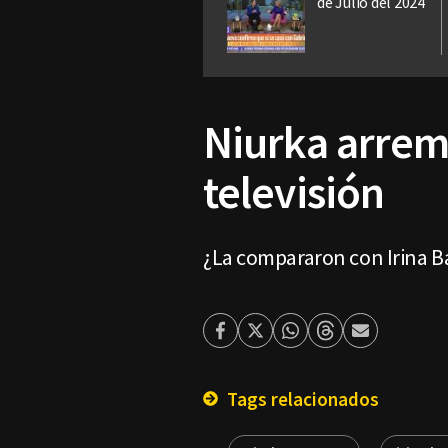
de Julio del 2024
Niurka arrem
televisión
¿La compararon con Irina B
Facebook
Twitter
Whatsapp
Threads
Enviar
por
Email
Tags relacionados