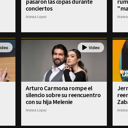
pasaron las copas durante
rum
conciertos
"ma
Aranxa Lopez
Aranxa
Arturo Carmona rompe el
Jerr
silencio sobre su reencuentro
ree
con su hija Melenie
Zab
Aranxa Lopez
Aranxa