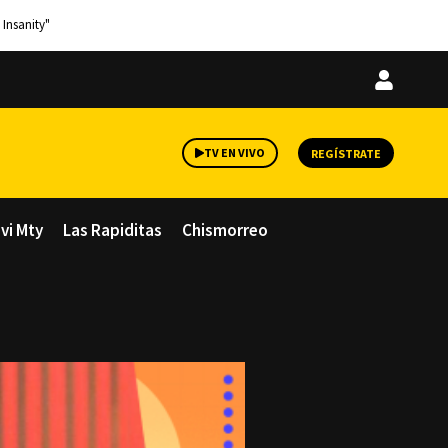
 Insanity"
Iniciar
sesión
TV EN VIVO
REGÍSTRATE
avi Mty
Las Rapiditas
Chismorreo