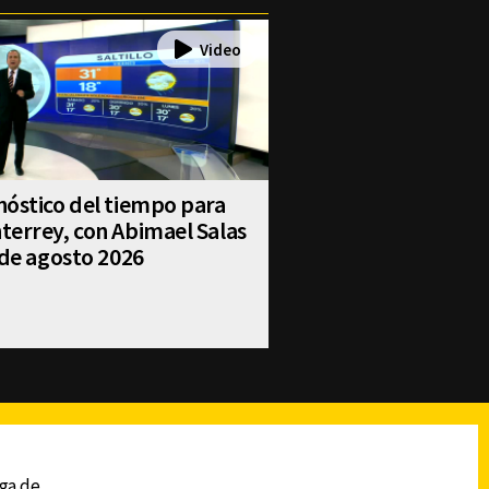
óstico del tiempo para
errey, con Abimael Salas
 de agosto 2026
reads
Subir
ega de