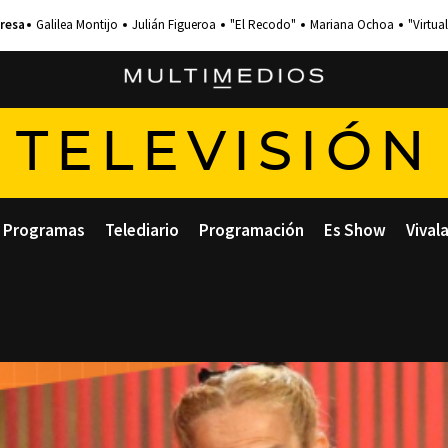
Galilea Montijo
Julián Figueroa
"El Recodo"
Mariana Ochoa
"Virtual
TELEVISIÓN
Programas
Telediario
Programación
Es Show
Vival