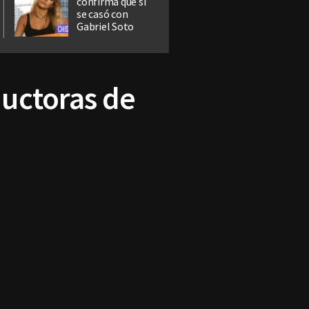
confirma que sí
se casó con
Gabriel Soto
uctoras de