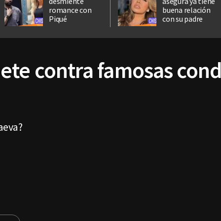
desmiente
asegura ya tiene
romance con
buena relación
Piqué
con su padre
ete contra famosas cond
aeva?