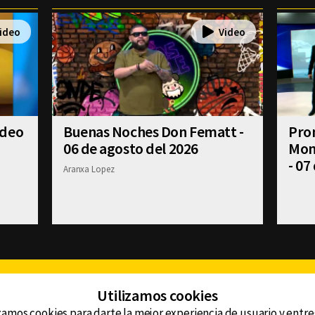
ideo
Buenas Noches Don Fematt -
Pron
06 de agosto del 2026
Mont
- 07
Aranxa Lopez
Facebook
Twitter
Youtube
Instagram
TikTok
Th
Utilizamos cookies
zamos cookies para darte la mejor experiencia de usuario y entr