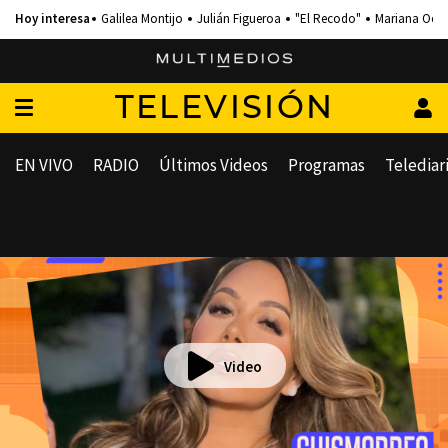
Galilea Montijo
Julián Figueroa
"El Recodo"
Mariana Och
TELEVISIÓN
EN VIVO
RADIO
Últimos Videos
Programas
Telediar
Video