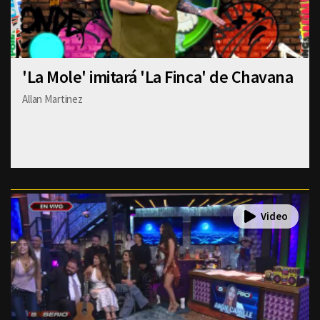
'La Mole' imitará 'La Finca' de Chavana
Allan Martinez