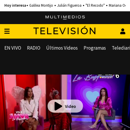
Galilea Montijo
Julián Figueroa
"El Recodo"
Mariana Och
TELEVISIÓN
EN VIVO
RADIO
Últimos Videos
Programas
Telediar
Video