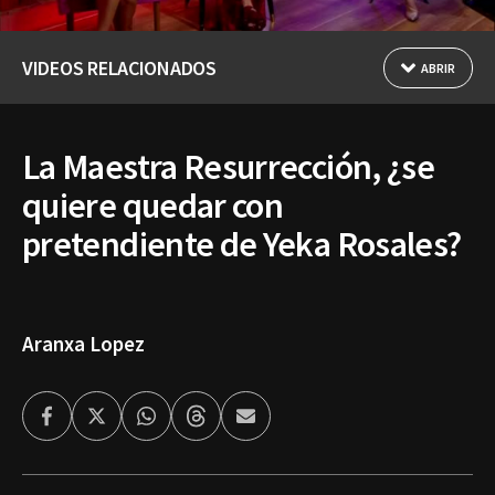
VIDEOS RELACIONADOS
ABRIR
La Maestra Resurrección, ¿se
quiere quedar con
pretendiente de Yeka Rosales?
Aranxa Lopez
Facebook
Twitter
Whatsapp
Threads
Enviar
por
Email